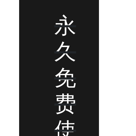
永
久
免
费
使