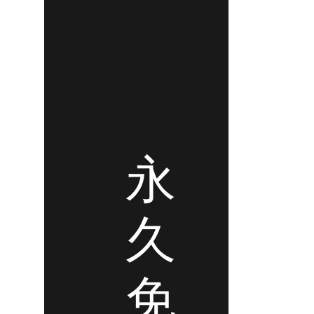
永
久
免