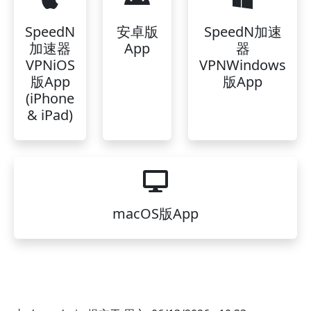
SpeedN
安卓版
SpeedN加速
加速器
App
器
VPNiOS
VPNWindows
版App
版App
(iPhone
& iPad)
macOS版App