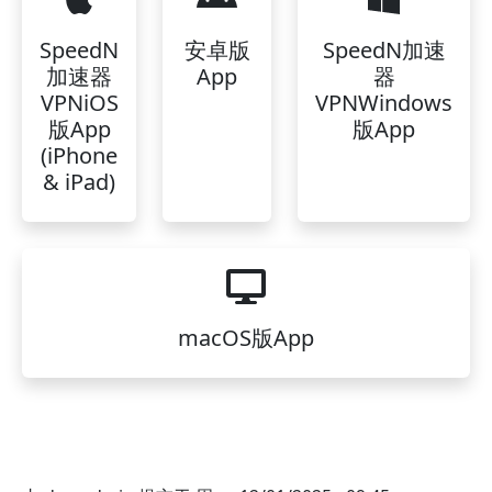
SpeedN
安卓版
SpeedN加速
加速器
App
器
VPNiOS
VPNWindows
版App
版App
(iPhone
& iPad)
macOS版App